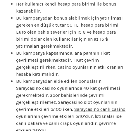
Her kullanıcı kendi hesap para birimi ile bonus
kazanabilir.
Bu kampanyadan bonus alabilmek için yatırılması
gereken en düşük tutar 50 TL, hesap para birimi
Euro olan bahis severler için 15 € ve hesap para
birimi dolar olan kullanıcılar için en az 15 $
yatırmaları gerekmektedir.
Bu kampanya kapsamında, ana paranın 1 kat
çevrilmesi gerekmektedir. 1 Kat çevrim
gerçekleştirilirken, casino oyunlarının etki oranları
hesaba katılmalıdır.
Bu kampanyadan elde edilen bonusların
Saraycasino casino oyunlarında 40 kat çevrilmesi
gerekmektedir. Spor bahislerinde çevrimi
gerçekleştirilemez. Saraycasino slot oyunlarının
çevrime etkileri %100 iken,
Saraycasino canlı casino
oyunlarının çevrime etkileri %10’dur. İstisnalar ise
canlı bakara ve canlı craps oyunlarıdır, çevrime
etkileri %0’dır.