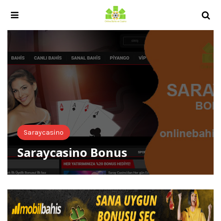
Saraycasino
Saraycasino Bonus