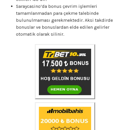
Saraycasino’da bonus çevrim işlemleri
tamamlanmadan para çekme talebinde
bulunulmaması gerekmektedir. Aksi takdirde
bonuslar ve bonuslardan elde edilen gelirler
otomatik olarak silinir.