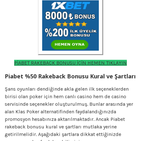
PİABET RAKEBACK BONUSU İÇİN HEMEN TIKLAYIN
Piabet %50 Rakeback Bonusu Kural ve Şartları
Şans oyunları dendiğinde akla gelen ilk seçeneklerden
birisi olan poker için hem canlı casino hem de casino
servisinde seçenekler oluşturulmuş. Bunlar arasında yer
alan Klas Poker alternatifinden faydalandığınızda
promosyon hesabınıza aktarılmaktadır. Ancak Piabet
rakeback bonusu kural ve şartları mutlaka yerine
getirilmelidir. Aşağıdaki şartlara dikkat ettiğinizde