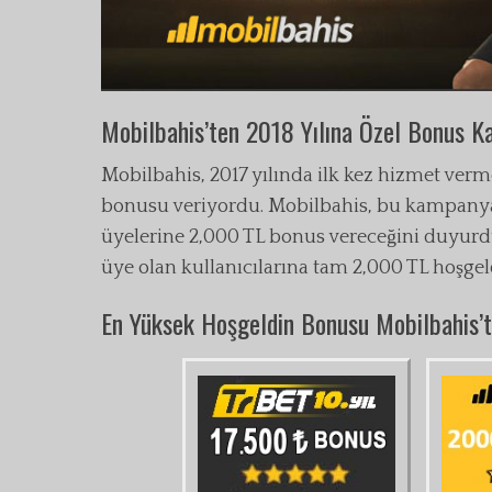
Mobilbahis’ten 2018 Yılına Özel Bonus 
Mobilbahis, 2017 yılında ilk kez hizmet verm
bonusu veriyordu. Mobilbahis, bu kampanyası
üyelerine 2,000 TL bonus vereceğini duyurdu
üye olan kullanıcılarına tam 2,000 TL hoşge
En Yüksek Hoşgeldin Bonusu Mobilbahis’