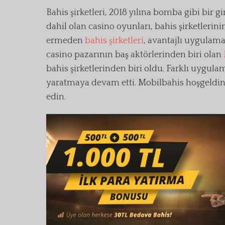
Bahis şirketleri, 2018 yılına bomba gibi bir 
dahil olan casino oyunları, bahis şirketlerini
ermeden
bahis şirketleri
, avantajlı uygulam
casino pazarının baş aktörlerinden biri olan
bahis şirketlerinden biri oldu. Farklı uygula
yaratmaya devam etti. Mobilbahis hoşgeldi
edin.