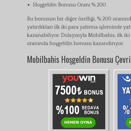
Hoşgeldin Bonusu Oranı % 200
Bu bonusun bir diğer özelliği, % 200 oranınd
yatırdıkları ilk iki para yatırma işleminde 
kazanabiliyor. Dolayısıyla Mobilbahis, ilk iki
oranında hoşgeldin bonusu kazandırıyor.
Mobilbahis Hoşgeldin Bonusu Çevri