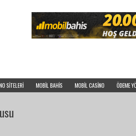
bancı Bahis Şirketleri | Ye
taylı bilgilerin paylaşıldığı platform.
NO SİTELERİ
MOBİL BAHİS
MOBİL CASİNO
ÖDEME Y
nusu