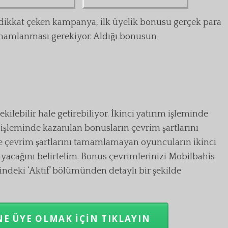
 dikkat çeken kampanya, ilk üyelik bonusu gerçek para
amamlanması gerekiyor. Aldığı bonusun
ilebilir hale getirebiliyor. İkinci yatırım işleminde
işleminde kazanılan bonusların çevrim şartlarını
e çevrim şartlarını tamamlamayan oyuncuların ikinci
acağını belirtelim. Bonus çevrimlerinizi Mobilbahis
ndeki ‘Aktif’ bölümünden detaylı bir şekilde
NE ÜYE OLMAK IÇIN TIKLAYIN