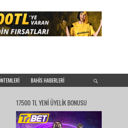
rli Bahis Şirketleri
ÖNTEMLERİ
BAHİS HABERLERİ
Search
17500 TL YENİ ÜYELİK BONUSU