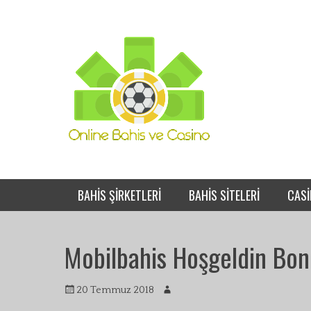
Bahis Şirketleri | Ya
Önde gelen yerli ve yabancı tüm bahis şirketlerine dair de
Primary Menu
Skip
BAHİS ŞİRKETLERİ
BAHİS SİTELERİ
CASİ
to
content
Mobilbahis Hoşgeldin Bo
Posted
Author
20 Temmuz 2018
on