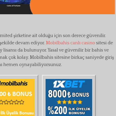
ited şirketine ait olduğu için son derece güvenilir.
 şekilde devam ediyor.
Mobilbahis canlı casino
sitesi de
 lisansı da bulunuyor. Yasal ve güvenilir bir bahis ve
mak çok kolay. Mobilbahis sitesine birkaç saniyede giriş
ını hemen oynayabiliyorsunuz.