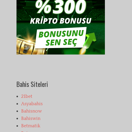
Bahis Siteleri
21bet
Asyabahis
Bahisnow
Bahiswin
Betmatik