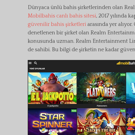
Dünyaca ünlü bahis şirketlerinden olan Rea
Mobilbahis canlı bahis sitesi
, 2017 yılında k
güvenilir bahis şirketleri
arasında yer alıyor. 
denetlenen bir şirket olan Realm Entertainme
konusunda uzman. Realm Entertainment Limit
de sahibi. Bu bilgi de şirketin ne kadar güv