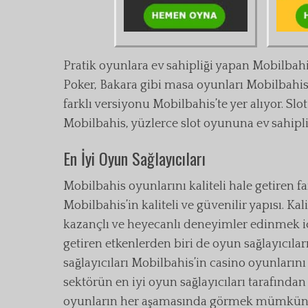
Pratik oyunlara ev sahipliği yapan Mobilbahis
Poker, Bakara gibi masa oyunları Mobilbahis
farklı versiyonu Mobilbahis’te yer alıyor. Slo
Mobilbahis, yüzlerce slot oyununa ev sahipli
En İyi Oyun Sağlayıcıları
Mobilbahis oyunlarını kaliteli hale getiren f
Mobilbahis’in kaliteli ve güvenilir yapısı. Kal
kazançlı ve heyecanlı deneyimler edinmek içi
getiren etkenlerden biri de oyun sağlayıcıl
sağlayıcıları Mobilbahis’in casino oyunlarını
sektörün en iyi oyun sağlayıcıları tarafından g
oyunların her aşamasında görmek mümkün. O