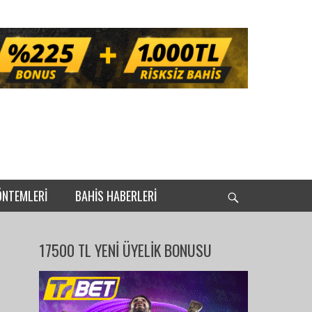
rli Bahis Şirketleri
ÖNTEMLERİ
BAHİS HABERLERİ
Search
17500 TL YENİ ÜYELİK BONUSU