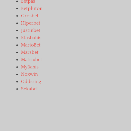
Betpas
Betpluton
Grosbet
Hiperbet
Justinbet
Klasbahis
MarioBet
Marsbet
Matrixbet
MyBahis
Noxwin
Oddsring
Sekabet