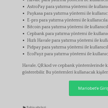
Havale para yatırma yöntemi ile kullanıcıla
AstroPay para yatırma yöntemi ile kullanıcı
Paykasa para yatırma yöntemi ile kullanıcıl
E-pro para yatırma yöntemi ile kullanıcılar
Bitcoin para yatırma yöntemi ile kullanıcıl
Cepbank para yatırma yöntemi ile kullanıcı
Hızlı Havale para yatırma yöntemi ile kulla
Pidpay para yatırma yöntemi ile kullanıcıla
EcoPayz para yatırma yöntemi ile kullanıcıl
Havale, QR kod ve cepbank yöntemlerinde kul
gösterebilir. Bu yöntemleri kullanacak kişiler
Mariobet’e Giri
Categories
Bahis siteleri