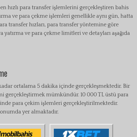
 en hızlı para transfer işlemlerini gerçekleştiren bahis
ırma ve para çekme işlemleri genellikle aynı gün, hatta
ara transfer hızları, para transfer yöntemine göre
a yatırma ve para çekme limitleri ve detayları aşağıda
kme
kadar ortalama 5 dakika içinde gerçekleşmektedir. Bir
emi gerçekleştirmek mümkündür. 10 000 TL üstü para
inde para çekim işlemleri gerçekleştirilmektedir.
 konumda yer almaktadır.