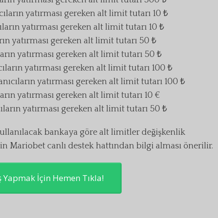
rın yatırması gereken alt limit tutarı 500 ₺
ların yatırması gereken alt limit tutarı 10 ₺
arın yatırması gereken alt limit tutarı 10 ₺
ın yatırması gereken alt limit tutarı 50 ₺
arın yatırması gereken alt limit tutarı 50 ₺
ların yatırması gereken alt limit tutarı 100 ₺
nıcıların yatırması gereken alt limit tutarı 100 ₺
rın yatırması gereken alt limit tutarı 10 €
arın yatırması gereken alt limit tutarı 50 ₺
lanılacak bankaya göre alt limitler değişkenlik
in Mariobet canlı destek hattından bilgi alması önerilir.
ş Yapmak İçin Hemen Tıkla!