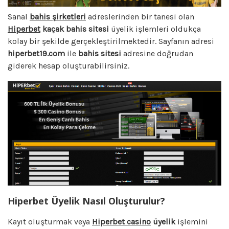
Sanal
bahis şirketleri
adreslerinden bir tanesi olan
Hiperbet
kaçak bahis sitesi
üyelik işlemleri oldukça
kolay bir şekilde gerçekleştirilmektedir. Sayfanın adresi
hiperbet19.com
ile
bahis sitesi
adresine doğrudan
giderek hesap oluşturabilirsiniz.
Hiperbet Üyelik Nasıl Oluşturulur?
Kayıt oluşturmak veya
Hiperbet casino
üyelik
işlemini