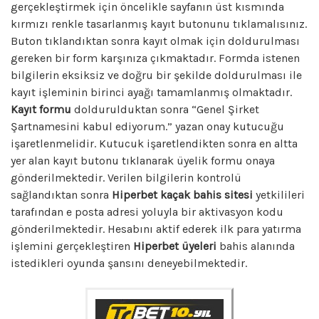
gerçekleştirmek için öncelikle sayfanın üst kısmında
kırmızı renkle tasarlanmış kayıt butonunu tıklamalısınız.
Buton tıklandıktan sonra kayıt olmak için doldurulması
gereken bir form karşınıza çıkmaktadır. Formda istenen
bilgilerin eksiksiz ve doğru bir şekilde doldurulması ile
kayıt işleminin birinci ayağı tamamlanmış olmaktadır.
Kayıt formu
doldurulduktan sonra “Genel Şirket
Şartnamesini kabul ediyorum.” yazan onay kutucuğu
işaretlenmelidir. Kutucuk işaretlendikten sonra en altta
yer alan kayıt butonu tıklanarak üyelik formu onaya
gönderilmektedir. Verilen bilgilerin kontrolü
sağlandıktan sonra
Hiperbet kaçak bahis sitesi
yetkilileri
tarafından e posta adresi yoluyla bir aktivasyon kodu
gönderilmektedir. Hesabını aktif ederek ilk para yatırma
işlemini gerçekleştiren
Hiperbet üyeleri
bahis alanında
istedikleri oyunda şansını deneyebilmektedir.