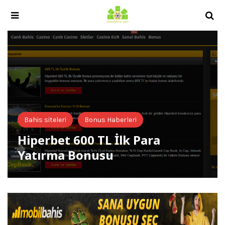
Bahis siteleri
Bonus Haberleri
Hiperbet 600 TL İlk Para
Yatırma Bonusu