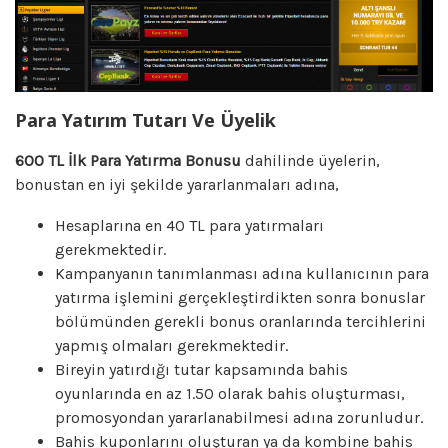
Para Yatırım Tutarı Ve Üyelik
600 TL İlk Para Yatırma Bonusu
dahilinde üyelerin,
bonustan en iyi şekilde yararlanmaları adına,
Hesaplarına en 40 TL para yatırmaları
gerekmektedir.
Kampanyanın tanımlanması adına kullanıcının para
yatırma işlemini gerçekleştirdikten sonra bonuslar
bölümünden gerekli bonus oranlarında tercihlerini
yapmış olmaları gerekmektedir.
Bireyin yatırdığı tutar kapsamında bahis
oyunlarında en az 1.50 olarak bahis oluşturması,
promosyondan yararlanabilmesi adına zorunludur.
Bahis kuponlarını oluşturan ya da kombine bahis