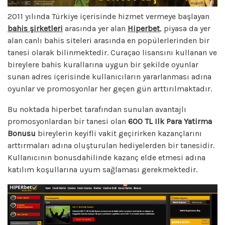
2011 yılında Türkiye içerisinde hizmet vermeye başlayan
bahis şirketleri
arasında yer alan
Hiperbet
, piyasa da yer
alan canlı bahis siteleri arasında en popülerlerinden bir
tanesi olarak bilinmektedir. Curaçao lisansını kullanan ve
bireylere bahis kurallarına uygun bir şekilde oyunlar
sunan adres içerisinde kullanıcıların yararlanması adına
oyunlar ve promosyonlar her geçen gün arttırılmaktadır.
Bu noktada hiperbet tarafından sunulan avantajlı
promosyonlardan bir tanesi olan
600 TL Ilk Para Yatirma
Bonusu
bireylerin keyifli vakit geçirirken kazançlarını
arttırmaları adına oluşturulan hediyelerden bir tanesidir.
Kullanıcının bonusdahilinde kazanç elde etmesi adına
katılım koşullarına uyum sağlaması gerekmektedir.