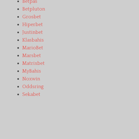
Betpas
Betpluton
Grosbet
Hiperbet
Justinbet
Klasbahis
MarioBet
Marsbet
Matrixbet
MyBahis
Noxwin
Oddsring
Sekabet