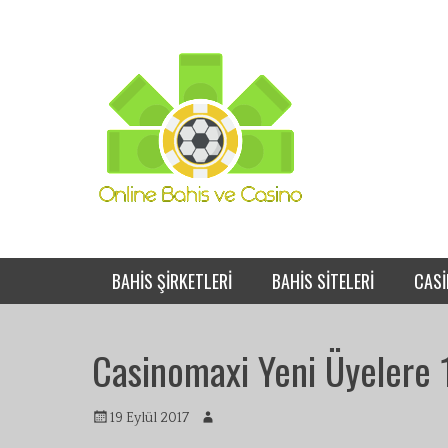
Bahis Şirketleri | Ya
Önde gelen yerli ve yabancı tüm bahis şirketlerine dair de
Primary Menu
Skip
BAHİS ŞİRKETLERİ
BAHİS SİTELERİ
CASİ
to
content
Casinomaxi Yeni Üyelere 
Posted
Author
19 Eylül 2017
on