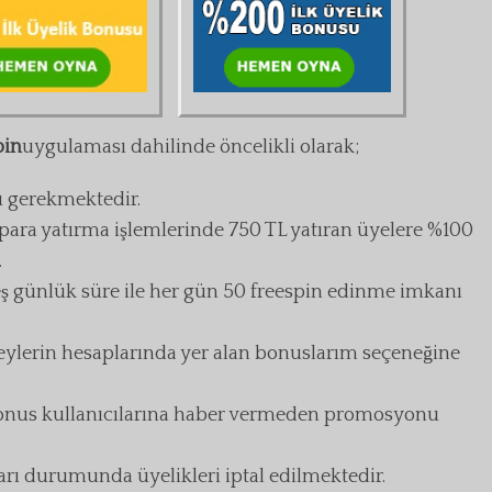
pin
uygulaması dahilinde öncelikli olarak;
ı gerekmektedir.
 para yatırma işlemlerinde 750 TL yatıran üyelere %100
.
beş günlük süre ile her gün 50 freespin edinme imkanı
reylerin hesaplarında yer alan bonuslarım seçeneğine
ve bonus kullanıcılarına haber vermeden promosyonu
ı durumunda üyelikleri iptal edilmektedir.