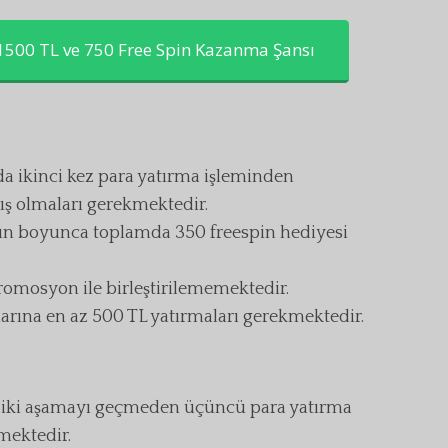
 1500 TL ve 750 Free Spin Kazanma Şansı
a ikinci kez para yatırma işleminden
ış olmaları gerekmektedir.
 gün boyunca toplamda 350 freespin hediyesi
romosyon ile birleştirilememektedir.
arına en az 500 TL yatırmaları gerekmektedir.
 ilk iki aşamayı geçmeden üçüncü para yatırma
mektedir.