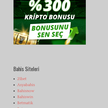
Bahis Siteleri
21bet
Asyabahis
Bahisnow
Bahiswin
Betmatik