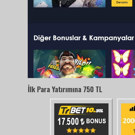
İlk Para Yatırımına 750 TL