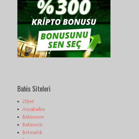
Bahis Siteleri
21bet
Asyabahis
Bahisnow
Bahiswin
Betmatik