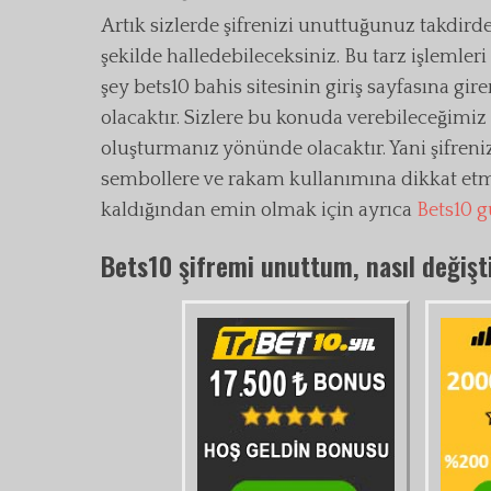
Artık sizlerde şifrenizi unuttuğunuz takdirde 
şekilde halledebileceksiniz. Bu tarz işlemle
şey bets10 bahis sitesinin giriş sayfasına gi
olacaktır. Sizlere bu konuda verebileceğimiz 
oluşturmanız yönünde olacaktır. Yani şifren
sembollere ve rakam kullanımına dikkat etme
kaldığından emin olmak için ayrıca
Bets10 g
Bets10 şifremi unuttum, nasıl değişt