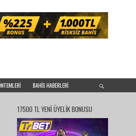
rli Bahis Şirketleri
ÖNTEMLERİ
BAHİS HABERLERİ
Search
17500 TL YENİ ÜYELİK BONUSU