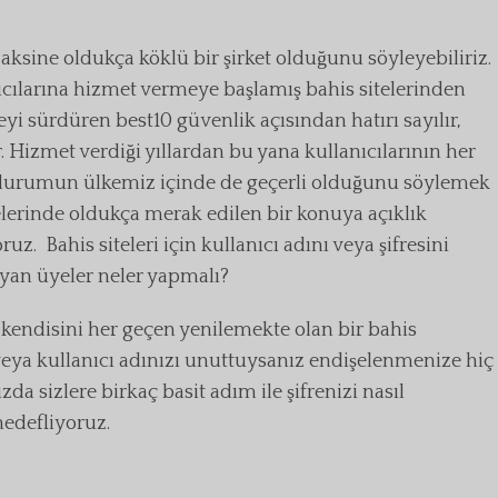
n aksine oldukça köklü bir şirket olduğunu söyleyebiliriz.
nıcılarına hizmet vermeye başlamış bahis sitelerinden
eyi sürdüren best10 güvenlik açısından hatırı sayılır,
 Hizmet verdiği yıllardan bu yana kullanıcılarının her
 durumun ülkemiz içinde de geçerli olduğunu söylemek
lerinde oldukça merak edilen bir konuya açıklık
uz. Bahis siteleri için kullanıcı adını veya şifresini
yan üyeler neler yapmalı?
i kendisini her geçen yenilemekte olan bir bahis
 veya kullanıcı adınızı unuttuysanız endişelenmenize hiç
da sizlere birkaç basit adım ile şifrenizi nasıl
hedefliyoruz.