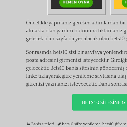
Öncelikle yapmanız gereken adımlardan bir
almakta olan yardım butonuna tıklamanız g
gelecek olan sayfa da yer alacak olan bets1
Sonrasında bets10 sizi bir sayfaya yönlendir
posta adresini girmenizi isteyecektir. Girdiğ
gelecektir. Bets10 bahis sitesinin göndermiş
linke tıklayarak şifre yenileme sayfasına ulaş
şifrenizi yazmanızı isteyecektir. Daha sonrasın
BETS10 SİTESİNE G
Categories
Tags
Bahis siteleri
bets10 şifre yenileme
,
bets10 şifrem