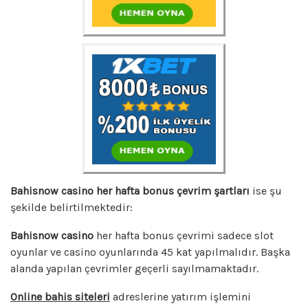
Bahisnow casino her hafta bonus çevrim şartları
ise şu
şekilde belirtilmektedir:
Bahisnow casino
her hafta bonus çevrimi sadece slot
oyunlar ve casino oyunlarında 45 kat yapılmalıdır. Başka
alanda yapılan çevrimler geçerli sayılmamaktadır.
Online bahis siteleri
adreslerine yatırım işlemini