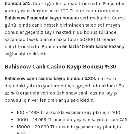
bonusu %15,
Cuma günleri alınabilmektedir. Perşembe
günü yaşana kaybın en az 100 TL olması durumunda
Bahisnow Perşembe kayıp bonusu
verilmektedir. Cuma
günü içinde canlı destek biriminden talep edilmeyen
bonuslar geçersiz sayılmaktadır. Bu bonus türünde
kazanılabilecek olan en fazla tutar 50.000 TL olarak
belirtilmektedir. Bonusun
en fazla 10 katı kadar kazanç
sağlanabilmektedir.
Bahisnow Canlı Casino Kayıp Bonusu %30
Bahisnow canlı casino kayıp bonusu %30
kredi kartı
dışındaki yatırım yöntemleri için geçerli olmaktadır En
az %10 oranında verilen Bahisnow canlı casino kayıp
bonusu için verilen oranlar şu şekildedir:
100 – 1499 TL arasında yaşanan kayıplar için %10
5000 – 14.999 TL arasında yaşanan kayıplar için %15
15000 – 29.999 TL arasında yaşanan kayıplar için
%20