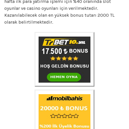
hafta ilk para yatırma işlemi için %40 oranında slot
oyunlar ve casino oyunları için verilmektedir.
Kazanılabilecek olan en yüksek bonus tutarı 2000 TL
olarak belirtilmektedir.