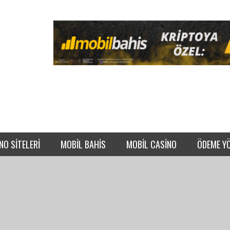
bancı Bahis Şirketleri | Ye
taylı bilgilerin paylaşıldığı platform.
NO SİTELERİ
MOBİL BAHİS
MOBİL CASİNO
ÖDEME Y