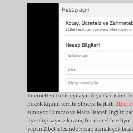
İnternetten bahis oynayarak ya da casino 
birçok kişinin tercihi olmaya başladı.
21bet b
sunuyor. Curacao ve Malta lisanslı İngiliz ba
üye olup sayısız kazanç fırsatını elde ediyor.
yapan 21bet sitesinde hesap açmak çok basit