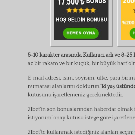
5-10 karakter arasında Kullanıcı adı ve 8-25 
az bir rakam ve bir küçük, bir büyük harf olm
E-mail adresi, isim, soyisim, ülke, para birim
numarası alanlarını doldurun.
’18 yaş üstünd
kutusunu işaretlemeniz gerekmektedir.
21bet’in son bonuslarından haberdar olmak i
istiyorum’ onay kutusu isteğe göre işaretleneb
21bet’te kullanmak istediğiniz alanları seçin: