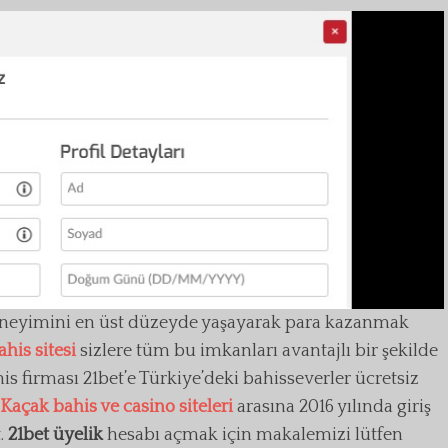
deneyimini en üst düzeyde yaşayarak para kazanmak
ahis sitesi
sizlere tüm bu imkanları avantajlı bir şekilde
his firması 21bet’e Türkiye’deki bahisseverler ücretsiz
Kaçak bahis ve casino siteleri
arasına 2016 yılında giriş
.
21bet üyelik
hesabı açmak için makalemizi lütfen