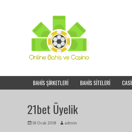
Bahis Şirketleri | Ya
Önde gelen yerli ve yabancı tüm bahis şirketlerine dair de
Primary Menu
Skip
BAHİS ŞİRKETLERİ
BAHİS SİTELERİ
CASİ
to
content
21bet Üyelik
Posted
Author
18 Ocak 2018
admin
on