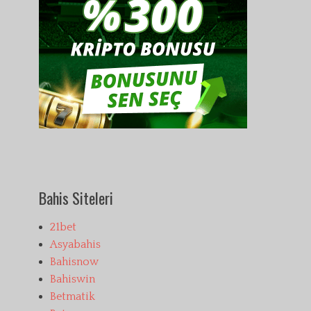
Bahis Siteleri
21bet
Asyabahis
Bahisnow
Bahiswin
Betmatik