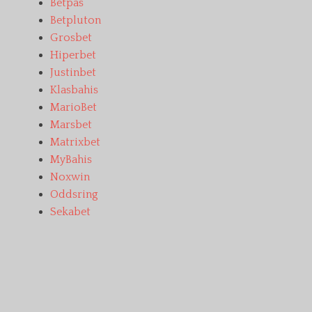
Betpas
Betpluton
Grosbet
Hiperbet
Justinbet
Klasbahis
MarioBet
Marsbet
Matrixbet
MyBahis
Noxwin
Oddsring
Sekabet