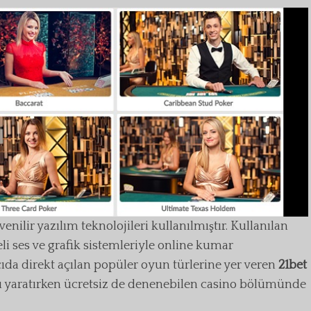
ilir yazılım teknolojileri kullanılmıştır. Kullanılan
li ses ve grafik sistemleriyle online kumar
ıda direkt açılan popüler oyun türlerine yer veren
21bet
ı yaratırken ücretsiz de denenebilen casino bölümünde