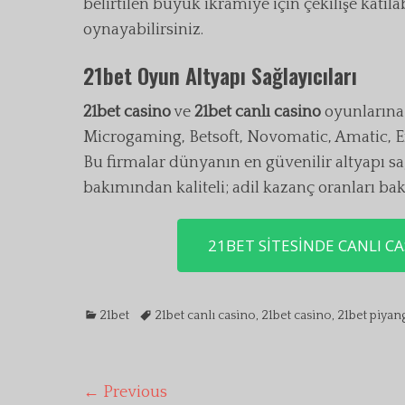
belirtilen büyük ikramiye için çekilişe katıl
oynayabilirsiniz.
21bet Oyun Altyapı Sağlayıcıları
21bet casino
ve
21bet canlı casino
oyunlarına 
Microgaming, Betsoft, Novomatic, Amatic, E
Bu firmalar dünyanın en güvenilir altyapı sağ
bakımından kaliteli; adil kazanç oranları ba
21BET SİTESİNDE CANLI C
Categories
Tags
21bet
21bet canlı casino
,
21bet casino
,
21bet piyan
Yazı
← Previous