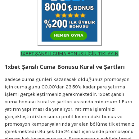
1XBET ŞANSLI CUMA BONUSU İÇİN TIKLAYIN
1xbet Şanslı Cuma Bonusu Kural ve Şartları
Sadece cuma günleri kazanacak olduğunuz promosyon
için cuma günü 00.00’dan 23.59’a kadar para yatırma
işlemi gerçekleştirmeniz gerekmektedir. 1xbet şanslı
cuma bonusu kural ve şartları arasında minimum 1 Euro
yatırım yapılması da yer alıyor. Yatırma işleminizi
gerçekleştirdikten sonra profil kısmındaki bonus ve
promosyon kampanyalarında yer alan bölüme tik atmanız
gerekmektedir.Bu şekilde 24 saat içerisinde promosyonu
almaya hak kazanıyorsunuz. Promosyonun çekilebilmesi