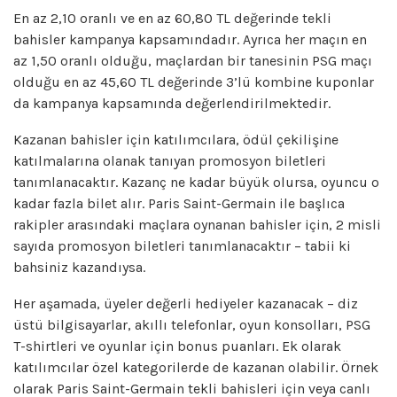
En az 2,10 oranlı ve en az 60,80 TL değerinde tekli
bahisler kampanya kapsamındadır. Ayrıca her maçın en
az 1,50 oranlı olduğu, maçlardan bir tanesinin PSG maçı
olduğu en az 45,60 TL değerinde 3’lü kombine kuponlar
da kampanya kapsamında değerlendirilmektedir.
Kazanan bahisler için katılımcılara, ödül çekilişine
katılmalarına olanak tanıyan promosyon biletleri
tanımlanacaktır. Kazanç ne kadar büyük olursa, oyuncu o
kadar fazla bilet alır. Paris Saint-Germain ile başlıca
rakipler arasındaki maçlara oynanan bahisler için, 2 misli
sayıda promosyon biletleri tanımlanacaktır – tabii ki
bahsiniz kazandıysa.
Her aşamada, üyeler değerli hediyeler kazanacak – diz
üstü bilgisayarlar, akıllı telefonlar, oyun konsolları, PSG
T-shirtleri ve oyunlar için bonus puanları. Ek olarak
katılımcılar özel kategorilerde de kazanan olabilir. Örnek
olarak Paris Saint-Germain tekli bahisleri için veya canlı