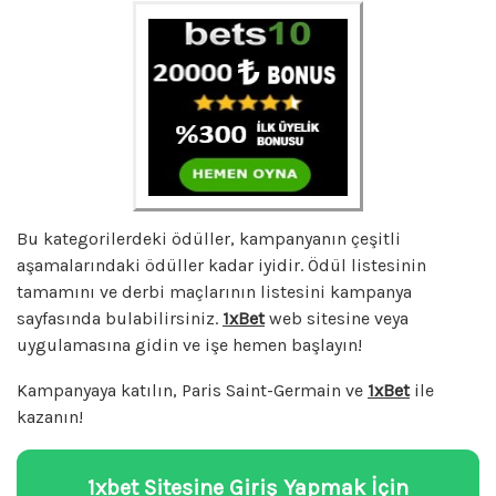
Bu kategorilerdeki ödüller, kampanyanın çeşitli
aşamalarındaki ödüller kadar iyidir. Ödül listesinin
tamamını ve derbi maçlarının listesini kampanya
sayfasında bulabilirsiniz.
1xBet
web sitesine veya
uygulamasına gidin ve işe hemen başlayın!
Kampanyaya katılın, Paris Saint-Germain ve
1xBet
ile
kazanın!
1xbet Sitesine Giriş Yapmak İçin