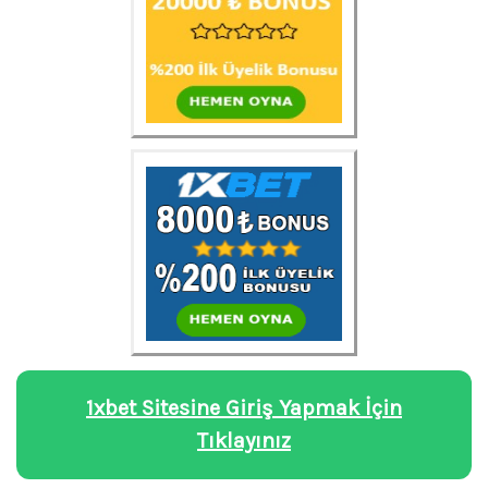
1xbet Sitesine Giriş Yapmak İçin
Tıklayınız