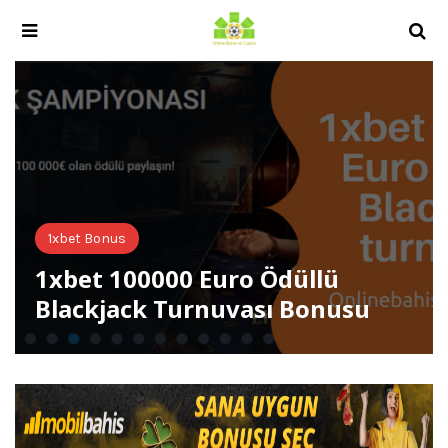
1xbet Bonus
1xbet 100000 Euro Ödüllü
Blackjack Turnuvası Bonusu