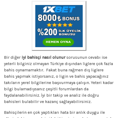
Bir diğer
iyi bahisçi nasıl olunur
sorusunun cevabı ise
yeterli bilginiz olmayan Türkiye dışından liglere çok fazla
bahis oynamamaktır. Fakat buna rağmen dış liglere
bahis yapmak istiyorsanız, o ligin ve bahis yapacağınız
takıların yerel bilgilerine başvurmaya çalışın. Yeteri kadar
bilgi bulamadıysanız çeşitli forumlardan da
faydalanabilirsiniz. İyi bir takip ve analiz ile doğru
bahisleri bulabilir ve kazanç sağlayabilirsiniz.
Bahisçilerin en çok yaptıkları hata bir anlık duygu ile