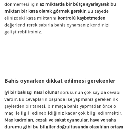
dönmemesi için
az miktarda bir bütçe ayarlayarak bu
miktarı bir kasa olarak görmek gerekir
. Bu sayede
elinizdeki kasa miktarını
kontrolü kaybetmeden
değerlendirerek sabırla bahis oynarsanız kendinizi
geliştirebilirsiniz.
Bahis oynarken dikkat edilmesi gerekenler
İyi bir bahisçi nasıl olunur
sorusunun çok sayıda cevabı
vardır. Bu cevapların başında ise yapmanız gereken ilk
şeylerden bir tanesi, bir maça bahis yapmadan önce o
maç ile ilgili edinebildiğiniz kadar çok bilgi edinmektir.
Maç kadroları, cezalı ve sakat oyuncular, hava ve saha
durumu gibi bu bilgiler doğrultusunda olasılıları ortaya