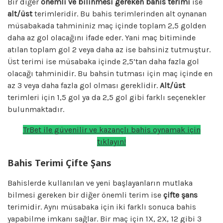
Bir diğer
önemli ve bilinmesi gereken bahis terimi
ise
alt/üst
terimleridir. Bu bahis terimlerinden alt oynanan
müsabakada tahmininiz maç içinde toplam 2,5 golden
daha az gol olacağını ifade eder. Yani maç bitiminde
atılan toplam gol 2 veya daha az ise bahsiniz tutmuştur.
Üst terimi ise müsabaka içinde 2,5’tan daha fazla gol
olacağı tahminidir. Bu bahsin tutması için maç içinde en
az 3 veya daha fazla gol olması gereklidir.
Alt/üst
terimleri için 1,5 gol ya da 2,5 gol gibi farklı seçenekler
bulunmaktadır.
TrBet ile güvenilir ve kazançlı bahis oynamak için
tıklayın!
Bahis Terimi Çifte Şans
Bahislerde kullanılan ve yeni başlayanların mutlaka
bilmesi gereken bir diğer önemli terim ise
çifte şans
terimidir. Aynı müsabaka için iki farklı sonuca bahis
yapabilme imkanı sağlar. Bir maç için 1X, 2X, 12 gibi 3