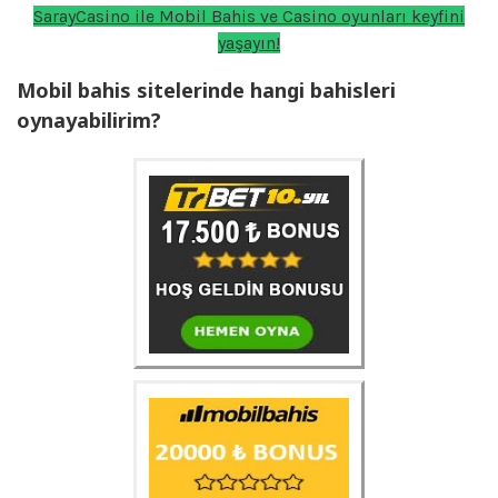
SarayCasino ile Mobil Bahis ve Casino oyunları keyfini
yaşayın!
Mobil bahis sitelerinde hangi bahisleri
oynayabilirim?