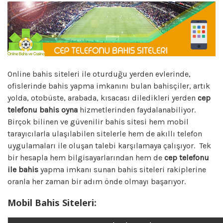
Online bahis siteleri ile oturduğu yerden evlerinde,
ofislerinde bahis yapma imkanını bulan bahisçiler, artık
yolda, otobüste, arabada, kısacası diledikleri yerden
cep
telefonu bahis oyna
hizmetlerinden faydalanabiliyor.
Birçok bilinen ve güvenilir bahis sitesi hem mobil
tarayıcılarla ulaşılabilen sitelerle hem de akıllı telefon
uygulamaları ile oluşan talebi karşılamaya çalışıyor. Tek
bir hesapla hem bilgisayarlarından hem de
cep telefonu
ile bahis
yapma imkanı sunan bahis siteleri rakiplerine
oranla her zaman bir adım önde olmayı başarıyor.
Mobil Bahis Siteleri: