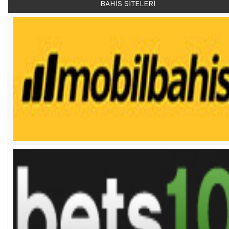
BAHİS SİTELERİ